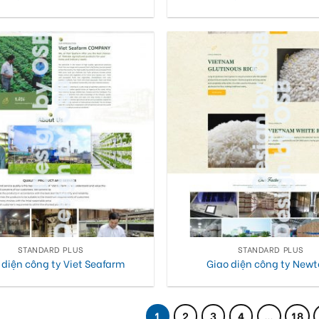
STANDARD PLUS
STANDARD PLUS
 diện công ty Viet Seafarm
Giao diện công ty New
1
2
3
4
…
18