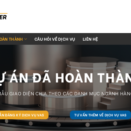
HOÀN THÀNH
CÂU HỎI VỀ DỊCH VỤ
LIÊN HỆ
Ự ÁN ĐÃ HOÀN THÀ
MẪU GIAO DIỆN CHIA THEO CÁC DANH MỤC NGÀNH HÀN
N ĐĂNG KÝ DỊCH VỤ VAS
TƯ VẤN THÊM VỀ DỊCH VỤ VAS