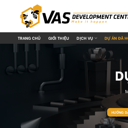
Skip
to
content
TRANG CHỦ
GIỚI THIỆU
DỊCH VỤ
DỰ ÁN ĐÃ 
D
HƯỚNG DẪ