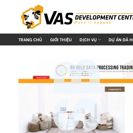
Skip
to
content
TRANG CHỦ
GIỚI THIỆU
DỊCH VỤ
DỰ ÁN ĐÃ 