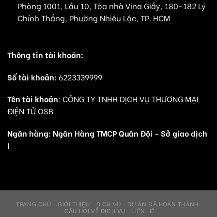
Phòng 1001, Lầu 10, Tòa nhà Vina Giầy, 180-182 Lý
Chính Thắng, Phường Nhiêu Lộc, TP. HCM
Thông tin tài khoản:
Số tài khoản:
6223339999
Tên tài khoản
: CÔNG TY TNHH DỊCH VỤ THƯƠNG MẠI
ĐIỆN TỬ OSB
Ngân hàng: Ngân Hàng TMCP Quân Đội - Sở giao dịch
I
TRANG CHỦ
GIỚI THIỆU
DỊCH VỤ
DỰ ÁN ĐÃ HOÀN THÀNH
CÂU HỎI VỀ DỊCH VỤ
LIÊN HỆ