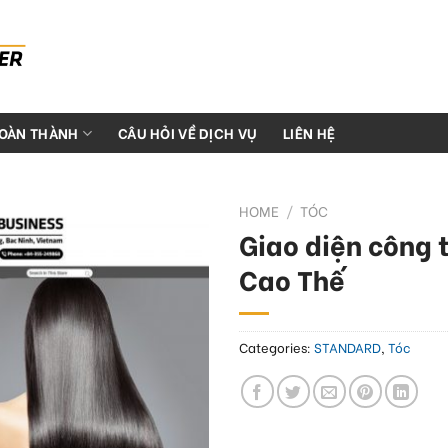
HOÀN THÀNH
CÂU HỎI VỀ DỊCH VỤ
LIÊN HỆ
HOME
/
TÓC
Giao diện công 
Cao Thế
Categories:
STANDARD
,
Tóc