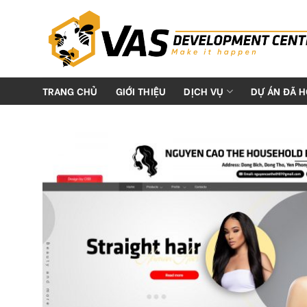
Skip
to
content
TRANG CHỦ
GIỚI THIỆU
DỊCH VỤ
DỰ ÁN ĐÃ 