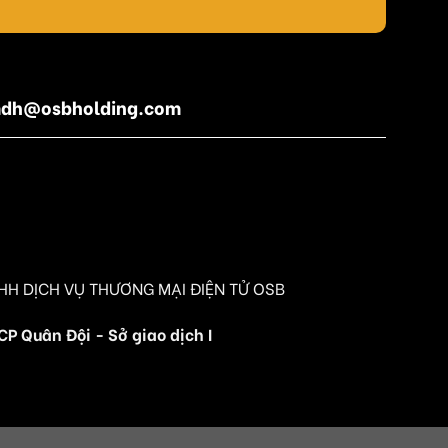
amdh@osbholding.com
HH DỊCH VỤ THƯƠNG MẠI ĐIỆN TỬ OSB
 Quân Đội - Sở giao dịch I