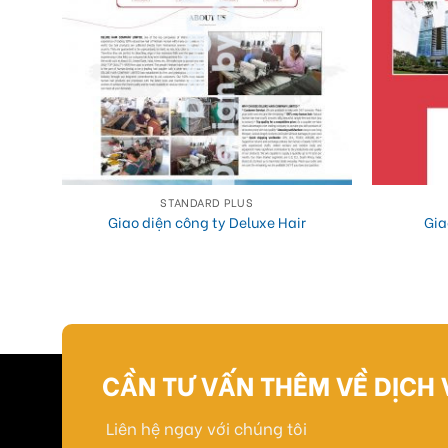
STANDARD PLUS
n
Giao diện công ty Deluxe Hair
Gia
CẦN TƯ VẤN THÊM VỀ DỊCH 
Liên hệ ngay với chúng tôi