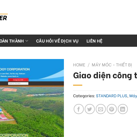
HOÀN THÀNH
CÂU HỎI VỀ DỊCH VỤ
LIÊN HỆ
HOME
/
MÁY MÓC - THIẾT BỊ
Giao diện công 
Categories:
STANDARD PLUS
,
Máy