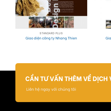
STANDARD PLUS
KİNE
Giao diện công ty Nhang Thien
Gia
CẦN TƯ VẤN THÊM VỀ DỊCH 
Liên hệ ngay với chúng tôi